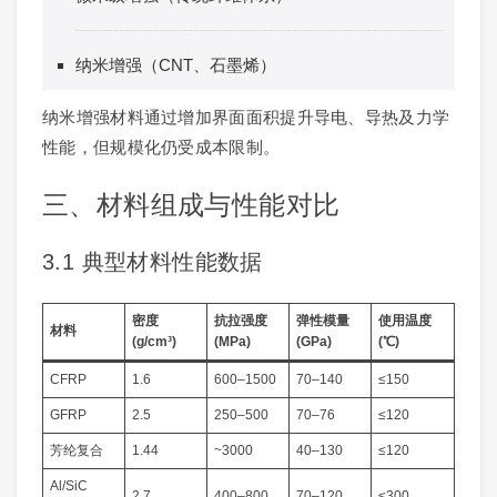
纳米增强（CNT、石墨烯）
纳米增强材料通过增加界面面积提升导电、导热及力学
性能，但规模化仍受成本限制。
三、材料组成与性能对比
3.1 典型材料性能数据
密度
抗拉强度
弹性模量
使用温度
材料
(g/cm³)
(MPa)
(GPa)
(℃)
CFRP
1.6
600–1500
70–140
≤150
GFRP
2.5
250–500
70–76
≤120
芳纶复合
1.44
~3000
40–130
≤120
Al/SiC
2.7
400–800
70–120
≤300