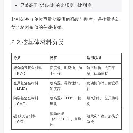
显著高于传统材料的比强度与比刚度
材料效率（单位重量所提供的强度与刚度）是衡量先进
复合材料价值的关键指标。
2.2 按基体材料分类
分类
特征
适用领域
聚合物基复合材料
密度低、耐腐蚀、加
航空结构、汽车车
（PMC）
工性好
身、运动器材
金属基复合材料
耐高温、导热性好、
发动机部件、耐磨零
（MMC）
硬度高
件
陶瓷基复合材料
耐高温>1000℃、抗
燃气轮机、航天热结
（CMC）
氧化
构
极高耐温
碳-碳复合材料
航天刹车盘、热防护
（>2000℃）、高导
（C/C）
系统
热