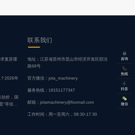
联系
我们
咨询
需求复苏缓
地址：江苏省苏州市昆山市经济开发区邵泾
路68号
热线
2026年
官方微信：jota_machinery
抖音
服务热线：18151177347
在抬价，国
邮箱：jotamachinery@foxmail.com
是“等信
微信
工作时间：周一至周六，08:30-17:30