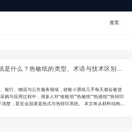
首页
纸是什么？热敏纸的类型、术语与技术区别详
饮、银行、物流与公共服务领域，收银小票纸几乎每天都会被使
采购与应用过程中，很多人对“收银纸”“热敏纸”“热感纸”“热转印
不清楚，甚至会混淆直热式与热转印系统。 本文将从材料结构、
地区术语差异及标准规范等角度，系统解析收银小票纸的专业概
。 一、收银小票纸通常指什么？ 日常所说的“收银小票纸”，通
（Thermal Paper）。 它是一种表面带有热敏涂层的特种纸
打印头加热时发生化学反应显色，无需墨水或碳粉，因此被广泛