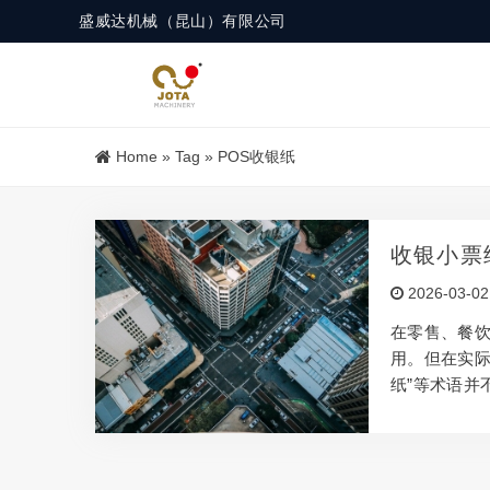
盛威达机械（昆山）有限公司
Home
»
Tag
»
POS收银纸
收银小票
解
2026-03-02
在零售、餐
用。但在实际
纸”等术语并
技术原理、
念与常见误区
常指的是热敏纸
张，在受到