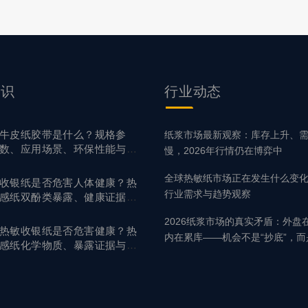
知识
行业
动态
牛皮纸胶带是什么？规格参
纸浆市场最新观察：库存上升、
数、应用场景、环保性能与选
慢，2026年行情仍在博弈中
购指南
全球热敏纸市场正在发生什么变化？
收银纸是否危害人体健康？热
行业需求与趋势观察
感纸双酚类暴露、健康证据与
风险管理全解析
2026纸浆市场的真实矛盾：外盘
热敏收银纸是否危害健康？热
内在累库——机会不是“抄底”，而
感纸化学物质、暴露证据与风
号”
险管理全解