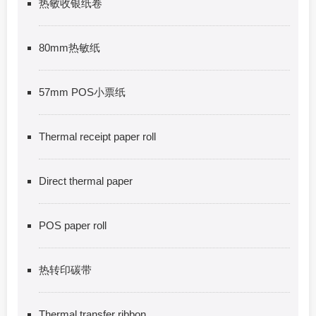
热敏收银纸卷
80mm热敏纸
57mm POS小票纸
Thermal receipt paper roll
Direct thermal paper
POS paper roll
热转印碳带
Thermal transfer ribbon