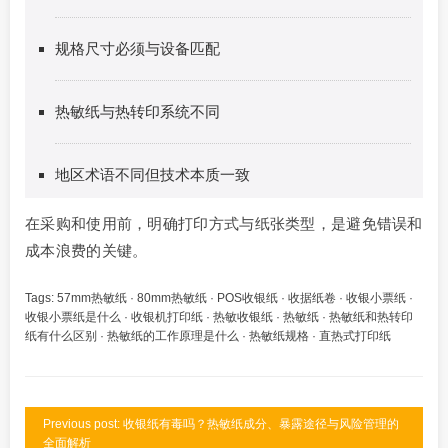
规格尺寸必须与设备匹配
热敏纸与热转印系统不同
地区术语不同但技术本质一致
在采购和使用前，明确打印方式与纸张类型，是避免错误和
成本浪费的关键。
Tags:
57mm热敏纸
·
80mm热敏纸
·
POS收银纸
·
收据纸卷
·
收银小票纸
·
收银小票纸是什么
·
收银机打印纸
·
热敏收银纸
·
热敏纸
·
热敏纸和热转印
纸有什么区别
·
热敏纸的工作原理是什么
·
热敏纸规格
·
直热式打印纸
Previous post: 收银纸有毒吗？热敏纸成分、暴露途径与风险管理的
全面解析